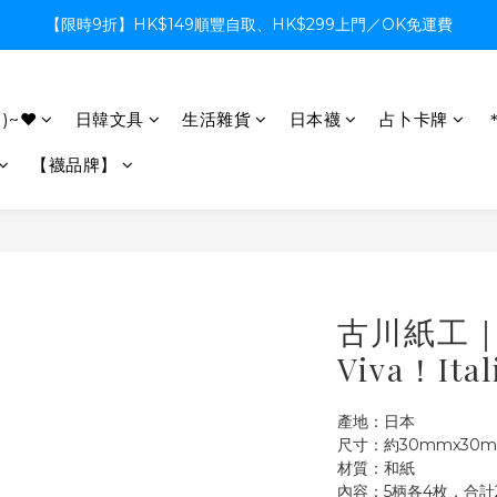
【限時9折】HK$149順豐自取、HK$299上門／OK免運費
【限時9折】HK$149順豐自取、HK$299上門／OK免運費
支付系統升級中，暫停信用卡支付至8月中，造成不便感謝諒解
)~♥
日韓文具
生活雜貨
日本襪
占卜卡牌
【限時9折】HK$149順豐自取、HK$299上門／OK免運費
【襪品牌】
古川紙工
Viva！It
產地：日本
尺寸：約30mmx30
材質：和紙
內容：5柄各4枚，合計