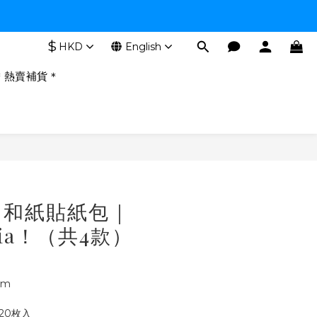
$
HKD
English
＊熱賣補貨＊
BUY NOW
｜和紙貼紙包｜
alia！（共4款）
mm
20枚入