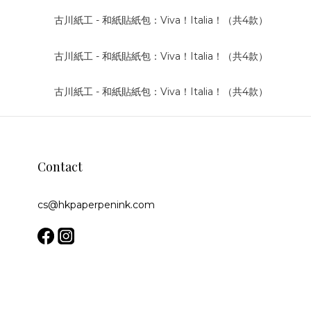
Contact
cs@hkpaperpenink.com