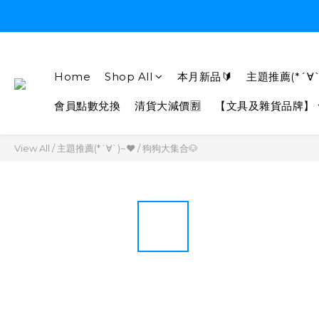
Home
Shop All
本月新品🔰
主題推薦(*´∀`
會員點數兌換
清貨大減價🈹
【文具及雜貨品牌】
View All
/
主題推薦(*´∀`)~♥
/
狗狗大集合🐶