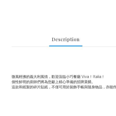
Description
微風輕拂的義大利風情，歡迎蒞臨小巧餐廳 Viva！Italia！
個性鮮明的廚師們將為您獻上精心準備的招牌菜餚。
這款和紙製的碎片貼紙，不僅可用於裝飾手帳與隨身物品，亦能