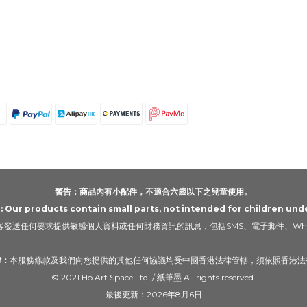
警告：商品內有小配件，不適合六歲以下之兒童使用。
Our products contain small parts, not intended for children unde
發送任何要求提供敏感個人資料或任何財務資訊的訊息，包括SMS、電子郵件、Wha
律：
本服務條款及我們向您提供的其他任何協議均受中國香港法律管轄，須依照香港法
© 2021 Ho Art Space Ltd. / 紙筆墨 All rights reserved.
最後更新：2026年8月6日