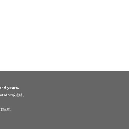
r 6 years.
tsApp或連結。
律解釋。