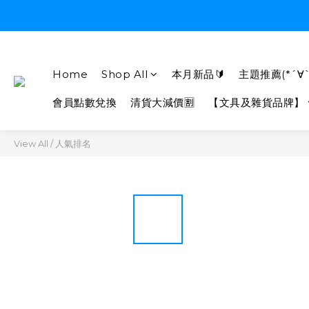
Home
Shop All
本月新品🔰
主題推薦(*´∀`
會員點數兌換
清貨大減價🈹
【文具及雜貨品牌】
View All
/
人氣排名