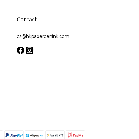
Contact
cs@hkpaperpenink.com