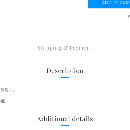
ADD TO CAR
Shipping & Payment
Description
零食派對」。
推薦！
Additional details