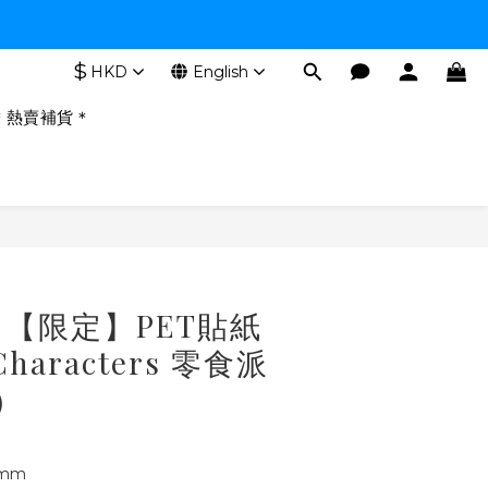
$
HKD
English
＊熱賣補貨＊
BUY NOW
【限定】PET貼紙
Characters 零食派
）
mm