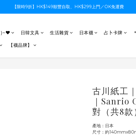
【限時9折】HK$149順豐自取、HK$299上門／OK免運費
【限時9折】HK$149順豐自取、HK$299上門／OK免運費
支付系統升級中，暫停信用卡支付至8月中，造成不便感謝諒解
)~♥
日韓文具
生活雜貨
日本襪
占卜卡牌
【限時9折】HK$149順豐自取、HK$299上門／OK免運費
【襪品牌】
古川紙工｜
｜Sanrio 
對（共8款
產地：日本
尺寸：約140mmx80