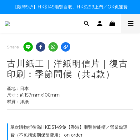
【限時9折】HK$149順豐自取、HK$299上門／OK免運費
【限時9折】HK$149順豐自取、HK$299上門／OK免運費
支付系統升級中，暫停信用卡支付至8月中，造成不便感謝諒解
【限時9折】HK$149順豐自取、HK$299上門／OK免運費
Share
古川紙工｜洋紙明信片｜復古
印刷：季節問候（共4款）
產地：日本
尺寸：約157mmx106mm
材質：洋紙
單次購物折後滿HKD$149免【香港】順豐智能櫃／營業點運
費（不包括逾期保留費用） on order