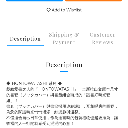
Add to Wishlist
Shipping &
Customer
Description
Payment
Reviews
Description
◆ HONTOWATASHI 系列 ◆
獻給愛書之人的「HONTOWATASHI」，全新推出文庫本尺寸
的
書套（
ブックカバー
）
與書籤組合而成的「讀書好時光套
組」！
書套（
ブックカバー
）
與書籤採用連結設計，互相呼應的圖案，
為您的閱讀時光悄悄增添一絲樂趣與溫馨。
不僅適合自己日常使用，作為送書時的包裝禮物也超級推薦～讓
收禮的人一打開就感受到滿滿的心意！