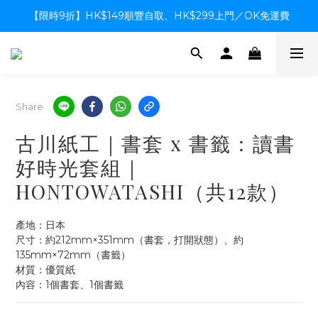
【限時9折】HK$149順豐自取、HK$299上門／OK免運費
【限時9折】HK$149順豐自取、HK$299上門／OK免運費
支付系統升級中，暫停信用卡支付至8月中，造成不便感謝諒解
【限時9折】HK$149順豐自取、HK$299上門／OK免運費
Share
古川紙工｜書套 x 書籤：讀書
好時光套組｜
HONTOWATASHI（共12款）
產地：日本
尺寸：約212mm×351mm（書套，打開狀態）、約
135mm×72mm（書籤）
材質：優質紙
內容：1個書套、1個書籤