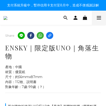
支付系統升級中，暫停信用卡支付至8月中，造成不便感謝諒解
【限時9折】HK$149順豐自取、HK$299上門／OK免運費
【限時9折】HK$149順豐自取、HK$299上門／OK免運費
Share
ENSKY｜限定版UNO｜角落生
物
產地：中國
材質：優質紙
尺寸：約56mmx87mm
內容：112枚、説明書
對象年齡：7歲-99歲（？）