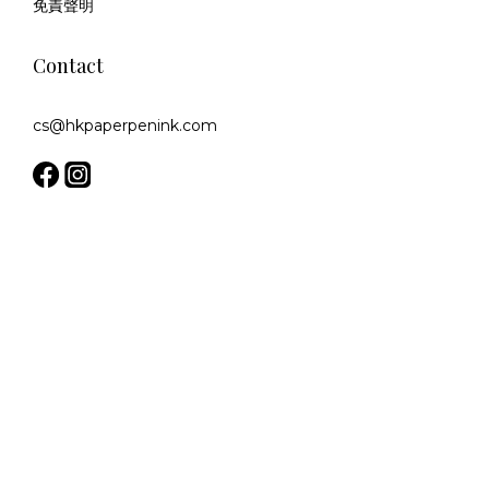
免責聲明
Contact
cs@hkpaperpenink.com