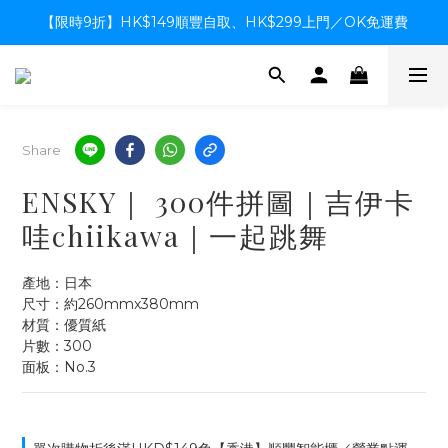
【限時9折】HK$149順豐自取、HK$299上門／OK免運費
【限時9折】HK$149順豐自取、HK$299上門／OK免運費
支付系統升級中，暫停信用卡支付至8月中，造成不便感謝諒解
【限時9折】HK$149順豐自取、HK$299上門／OK免運費
Share
ENSKY｜ 300件拼圖｜吉伊卡
哇chiikawa｜一起跳舞
產地：日本
尺寸：約260mmx380mm
材質：優質紙
片數：300
面板：No.3