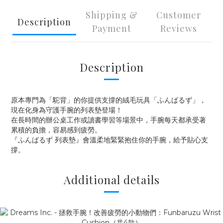
Shipping &
Customer
Description
Payment
Reviews
Description
原本專門為「駝背」的你提供支撐的絨毛玩具「ふんばるず」，
現在化身為守護手腕的列表墊登場！
在長時間的辦公桌工作或讀書學習等場景中，手腕每天都承受著
累積的負擔，容易感到疲勞。
『ふんばるず 列表墊』會溫柔地緊緊抱住你的手腕，給予貼心支
撐。
Additional details