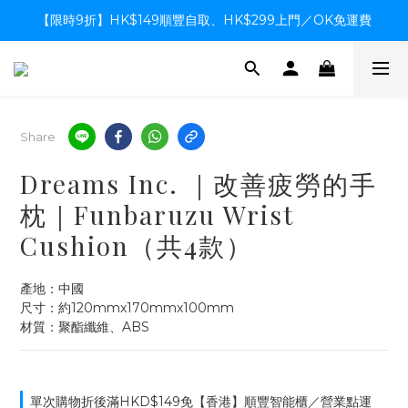
【限時9折】HK$149順豐自取、HK$299上門／OK免運費
【限時9折】HK$149順豐自取、HK$299上門／OK免運費
支付系統升級中，暫停信用卡支付至8月中，造成不便感謝諒解
【限時9折】HK$149順豐自取、HK$299上門／OK免運費
Share
Dreams Inc. ｜改善疲勞的手
枕｜Funbaruzu Wrist
Cushion（共4款）
產地：中國
尺寸：約120mmx170mmx100mm
材質：聚酯纖維、ABS
單次購物折後滿HKD$149免【香港】順豐智能櫃／營業點運