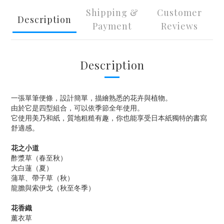
Shipping &
Customer
Description
Payment
Reviews
Description
一張單筆便條，設計簡單，描繪熟悉的花卉與植物。
由於它是四型組合，可以依季節全年使用。
它使用美乃和紙，質地粗糙有趣，你也能享受日本紙獨特的書寫
舒適感。
花之小道
酢漿草（春至秋）
大白蓮（夏）
蒲草、帶子草（秋）
龍膽與索伊戈（秋至冬季）
花香織
薰衣草