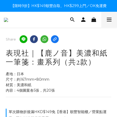
【限時9折】HK$149順豐自取、HK$299上門／OK免運費
【限時9折】HK$149順豐自取、HK$299上門／OK免運費
支付系統升級中，暫停信用卡支付至8月中，造成不便感謝諒解
【限時9折】HK$149順豐自取、HK$299上門／OK免運費
Share
表現社｜【鹿ノ音】美濃和紙
一筆箋：畫系列（共2款）
產地：日本
尺寸：約167mm×80mm
材質：美濃和紙
內容：4個圖案各5張，共20張
單次購物折後滿HKD$149免【香港】順豐智能櫃／營業點運