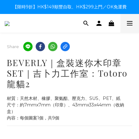
【限時9折】HK$149順豐自取、HK$299上門／OK免運費
【限時9折】HK$149順豐自取、HK$299上門／OK免運費
支付系統升級中，暫停信用卡支付至8月中，造成不便感謝諒解
【限時9折】HK$149順豐自取、HK$299上門／OK免運費
Share
BEVERLY｜盒裝迷你木印章
SET｜吉卜力工作室：Totoro
龍貓2
材質：天然木材、橡膠、聚氨酯、壓克力、SUS、PET、紙
尺寸：約7mmx7mm（印章）、43mmx33x44mm（收納
盒）
內容：每個圖案1個，共9個