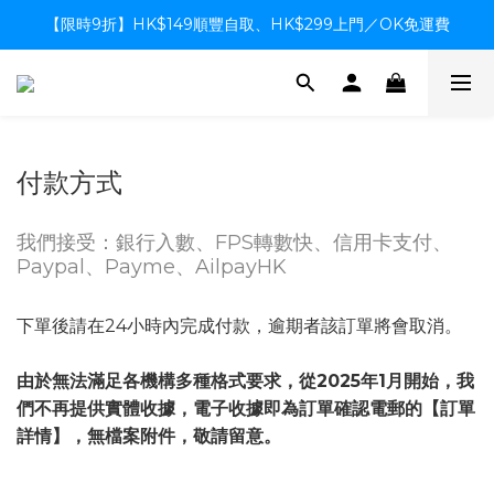
【限時9折】HK$149順豐自取、HK$299上門／OK免運費
【限時9折】HK$149順豐自取、HK$299上門／OK免運費
支付系統升級中，暫停信用卡支付至8月中，造成不便感謝諒解
【限時9折】HK$149順豐自取、HK$299上門／OK免運費
付款方式
我們接受：銀行入數、FPS轉數快、信用卡支付、
Paypal、Payme、AilpayHK
下單後請在24小時內完成付款，逾期者該訂單將會取消。
由於無法滿足各機構多種格式要求，從2025年1月開始，我
們不再提供實體收據，電子收據即為訂單確認電郵的【訂單
詳情】，無檔案附件，敬請留意。