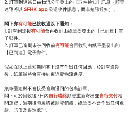
2. 訂單到達當日由物
流公司發出的【取件通知】訊息（順豐
速運將以
SFHK app
發送收件訊息，而非短訊通知）。
閣下亦
有可能
已接收過以下通知：
1. 訂單到達後
有可能
會再收到由紙筆墨發出的【已到達】電
子郵件。
2. 訂單已逾期未被回收前
有可能
會再收到由紙筆墨發出的
【已到達】電子郵件。
假如在以上通知期間閣下沒有作出任何回應，於訂單逾期
後，紙筆墨將會直接結束追蹤物流進度。
紙筆墨絕對不會接受逾期退回的包裹訂單。
閣下可於回收後7日內
自行聯絡
順豐重新寄出並
自行支付
相
關運費，逾期後包裹將被順豐銷毀，紙筆墨不會作出任何退
款、賠償及跟進處理。