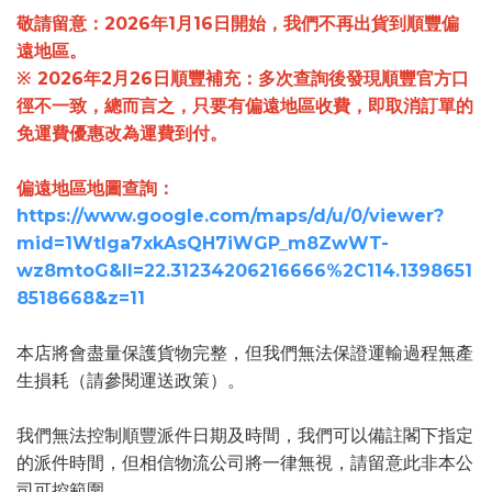
敬請留意：2026年1月16日開始，我們不再出貨到順豐偏
遠地區。
※ 2026年2月26日順豐補充：
多次查詢後發現順豐官方口
徑不一致，總而言之，只要有偏遠地區收費，即取消訂單的
免運費優惠改為運費到付。
偏遠地區地圖查詢：
https://www.google.com/maps/d/u/0/viewer?
mid=1Wtlga7xkAsQH7iWGP_m8ZwWT-
wz8mtoG&ll=22.31234206216666%2C114.1398651
8518668&z=11
本店將會盡量保護貨物完整，但我們無法保證運輸過程無產
生損耗（請參閱運送政策）。
我們無法控制順豐派件日期及時間，我們可以備註閣下指定
的派件時間，但相信物流公司將一律無視，請留意此非本公
司可控範圍。