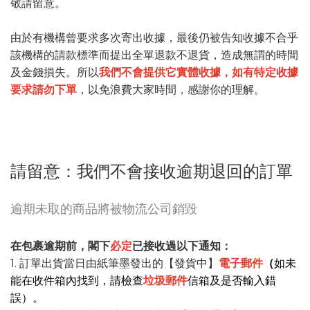
敬請留意。
由於有機構曾要求多次寄出收據，最後仍被告知收據不合乎
該機構的請款標準而提出全單退款不退貨，造成無謂的時間
及金錢損失。所以
我們不會提供它實體收據，如有特定收據
要求請勿下單
，以免浪費大家時間，感謝你的理解。
請留意：我們不會接收逾期退回的訂單
逾期未取的商品將被物流公司銷毀
在包裹逾期前，閣下
必定
已接收過以下通知：
1. 訂單出貨當日由紙筆墨發出的【發貨中】
電子郵件
（
如未
能在收件箱內找到，請檢查
垃圾郵件
信箱及是否輸入錯
誤）
。